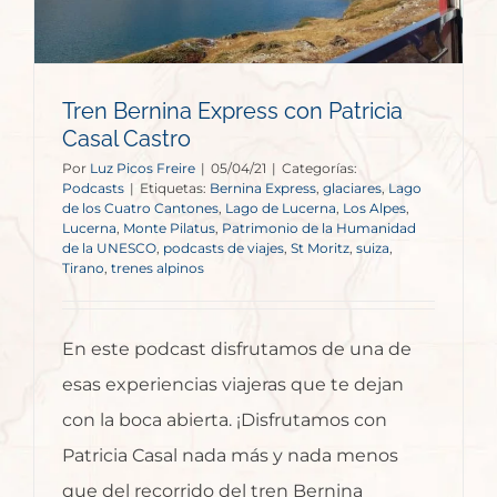
Tren Bernina Express con Patricia
Casal Castro
Por
Luz Picos Freire
|
05/04/21
|
Categorías:
Podcasts
|
Etiquetas:
Bernina Express
,
glaciares
,
Lago
de los Cuatro Cantones
,
Lago de Lucerna
,
Los Alpes
,
Lucerna
,
Monte Pilatus
,
Patrimonio de la Humanidad
de la UNESCO
,
podcasts de viajes
,
St Moritz
,
suiza
,
Tirano
,
trenes alpinos
En este podcast disfrutamos de una de
esas experiencias viajeras que te dejan
con la boca abierta. ¡Disfrutamos con
Patricia Casal nada más y nada menos
que del recorrido del tren Bernina