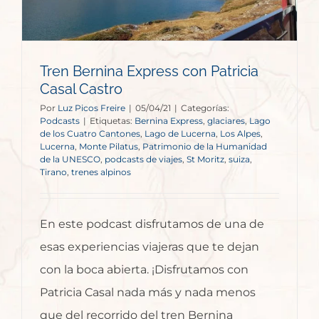
Tren Bernina Express con Patricia
Casal Castro
Por
Luz Picos Freire
|
05/04/21
|
Categorías:
Podcasts
|
Etiquetas:
Bernina Express
,
glaciares
,
Lago
de los Cuatro Cantones
,
Lago de Lucerna
,
Los Alpes
,
Lucerna
,
Monte Pilatus
,
Patrimonio de la Humanidad
de la UNESCO
,
podcasts de viajes
,
St Moritz
,
suiza
,
Tirano
,
trenes alpinos
En este podcast disfrutamos de una de
esas experiencias viajeras que te dejan
con la boca abierta. ¡Disfrutamos con
Patricia Casal nada más y nada menos
que del recorrido del tren Bernina