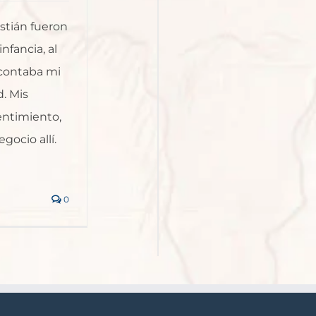
stián fueron
nfancia, al
 contaba mi
. Mis
entimiento,
gocio allí.
0