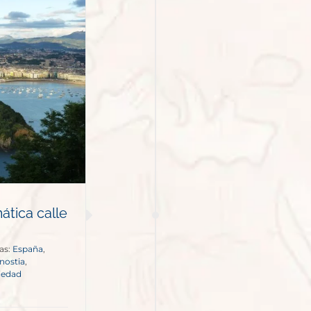
ática calle
as:
España
,
nostia
,
iedad