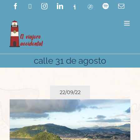
Saltar
Facebook
X
Instagram
LinkedIn
Ivoox
ITunes
Spotify
Corre
electr
al
contenido
calle 31 de agosto
22/09/22