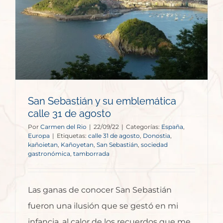
San Sebastián y su emblemática
calle 31 de agosto
Por
Carmen del Rio
|
22/09/22
|
Categorías:
España
,
Europa
|
Etiquetas:
calle 31 de agosto
,
Donostia
,
kañoietan
,
Kañoyetan
,
San Sebastián
,
sociedad
gastronómica
,
tamborrada
Las ganas de conocer San Sebastián
fueron una ilusión que se gestó en mi
infancia, al calor de los recuerdos que me