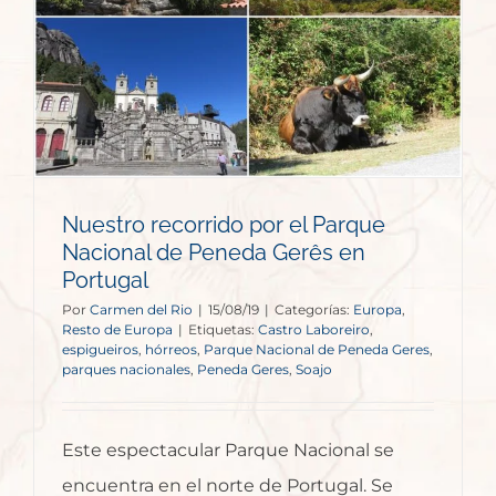
Nuestro recorrido por el Parque
Nacional de Peneda Gerês en
Portugal
Por
Carmen del Rio
|
15/08/19
|
Categorías:
Europa
,
Resto de Europa
|
Etiquetas:
Castro Laboreiro
,
espigueiros
,
hórreos
,
Parque Nacional de Peneda Geres
,
parques nacionales
,
Peneda Geres
,
Soajo
Este espectacular Parque Nacional se
encuentra en el norte de Portugal. Se