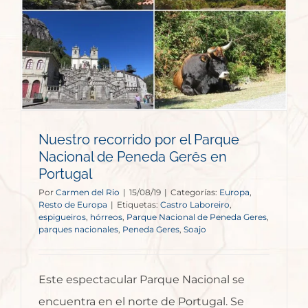
Nuestro recorrido por el Parque
Nacional de Peneda Gerês en
Portugal
Por
Carmen del Rio
|
15/08/19
|
Categorías:
Europa
,
Resto de Europa
|
Etiquetas:
Castro Laboreiro
,
espigueiros
,
hórreos
,
Parque Nacional de Peneda Geres
,
parques nacionales
,
Peneda Geres
,
Soajo
Este espectacular Parque Nacional se
encuentra en el norte de Portugal. Se