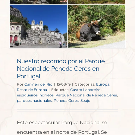
Nuestro recorrido por el Parque
Nacional de Peneda Gerês en
Portugal
Por
Carmen del Rio
|
15/08/19
|
Categorías:
Europa
,
Resto de Europa
|
Etiquetas:
Castro Laboreiro
,
espigueiros
,
hórreos
,
Parque Nacional de Peneda Geres
,
parques nacionales
,
Peneda Geres
,
Soajo
Este espectacular Parque Nacional se
encuentra en el norte de Portugal. Se