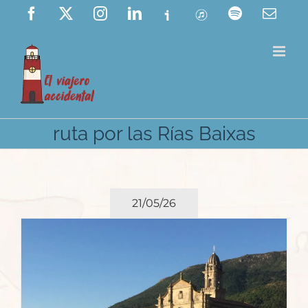
Saltar
Facebook
X
Instagram
LinkedIn
Ivoox
ITunes
Spotify
Corre
elect
al
contenido
ruta por las Rías Baixas
21/05/26