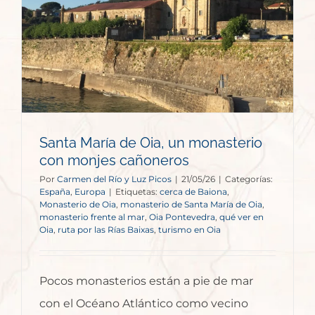
Santa María de Oia, un monasterio
con monjes cañoneros
Por
Carmen del Río y Luz Picos
|
21/05/26
|
Categorías:
España
,
Europa
|
Etiquetas:
cerca de Baiona
,
Monasterio de Oia
,
monasterio de Santa María de Oia
,
monasterio frente al mar
,
Oia Pontevedra
,
qué ver en
Oia
,
ruta por las Rías Baixas
,
turismo en Oia
Pocos monasterios están a pie de mar
con el Océano Atlántico como vecino