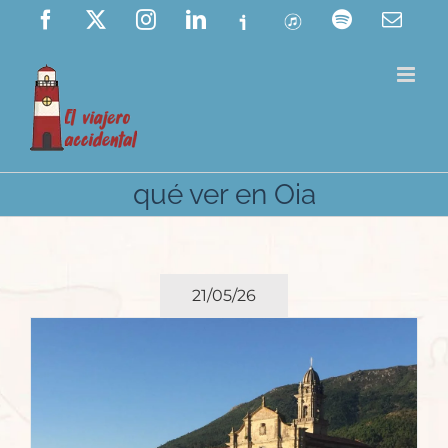
Saltar
Facebook
X
Instagram
LinkedIn
Ivoox
ITunes
Spotify
Corre
elect
al
contenido
qué ver en Oia
21/05/26