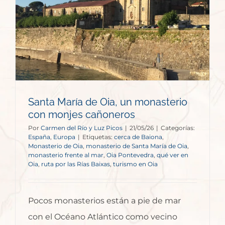
Santa María de Oia, un monasterio
con monjes cañoneros
Por
Carmen del Río y Luz Picos
|
21/05/26
|
Categorías:
España
,
Europa
|
Etiquetas:
cerca de Baiona
,
Monasterio de Oia
,
monasterio de Santa María de Oia
,
monasterio frente al mar
,
Oia Pontevedra
,
qué ver en
Oia
,
ruta por las Rías Baixas
,
turismo en Oia
Pocos monasterios están a pie de mar
con el Océano Atlántico como vecino