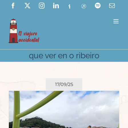
Saltar
Facebook
X
Instagram
LinkedIn
Ivoox
ITunes
Spotify
Corre
elect
al
contenido
que ver en o ribeiro
17/09/25