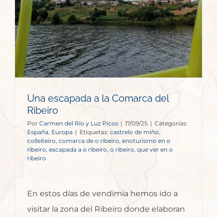
Una escapada a la Comarca del
Ribeiro
Por
Carmen del Río y Luz Picos
|
17/09/25
|
Categorías:
España
,
Europa
|
Etiquetas:
castrelo de miño
,
colleiteiro
,
comarca de o ribeiro
,
enoturismo en o
ribeiro
,
escapada a o ribeiro
,
o ribeiro
,
que ver en o
ribeiro
En estos días de vendimia hemos ido a
visitar la zona del Ribeiro donde elaboran