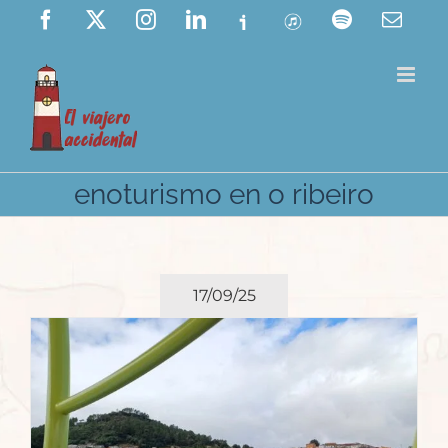
Saltar
Facebook
X
Instagram
LinkedIn
Ivoox
ITunes
Spotify
Corre
elect
al
contenido
enoturismo en o ribeiro
17/09/25