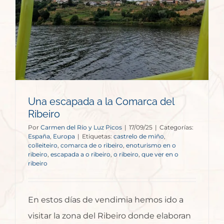
Una escapada a la Comarca del
Ribeiro
Por
Carmen del Río y Luz Picos
|
17/09/25
|
Categorías:
España
,
Europa
|
Etiquetas:
castrelo de miño
,
colleiteiro
,
comarca de o ribeiro
,
enoturismo en o
ribeiro
,
escapada a o ribeiro
,
o ribeiro
,
que ver en o
ribeiro
En estos días de vendimia hemos ido a
visitar la zona del Ribeiro donde elaboran