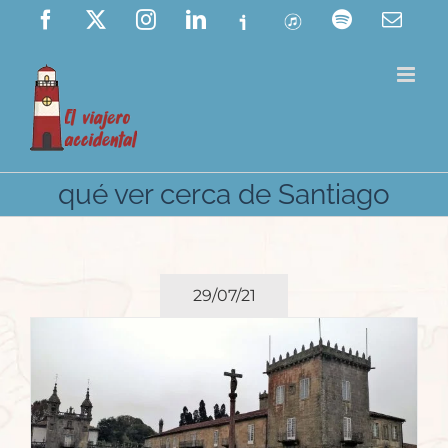
Saltar
Facebook
X
Instagram
LinkedIn
Ivoox
ITunes
Spotify
Corre
elect
al
contenido
qué ver cerca de Santiago
29/07/21