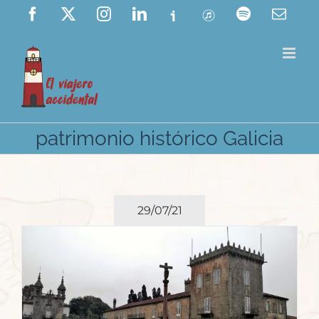
Saltar
Facebook
X
Instagram
LinkedIn
Ivoox
ITunes
Spotify
Corre
elect
al
contenido
patrimonio histórico Galicia
29/07/21