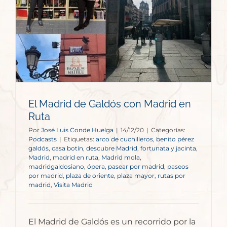
El Madrid de Galdós con Madrid en
Ruta
Por
José Luis Conde Huelga
|
14/12/20
|
Categorías:
Podcasts
|
Etiquetas:
arco de cuchilleros
,
benito pérez
galdós
,
casa botín
,
descubre Madrid
,
fortunata y jacinta
,
Madrid
,
madrid en ruta
,
Madrid mola
,
madridgaldosiano
,
ópera
,
pasear por madrid
,
paseos
por madrid
,
plaza de oriente
,
plaza mayor
,
rutas por
madrid
,
Visita Madrid
El Madrid de Galdós es un recorrido por la