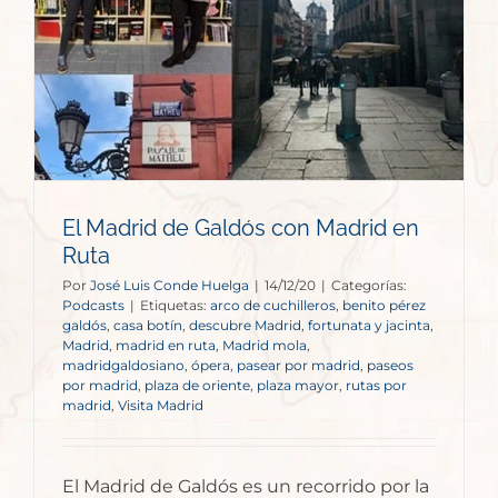
El Madrid de Galdós con Madrid en
Ruta
Por
José Luis Conde Huelga
|
14/12/20
|
Categorías:
Podcasts
|
Etiquetas:
arco de cuchilleros
,
benito pérez
galdós
,
casa botín
,
descubre Madrid
,
fortunata y jacinta
,
Madrid
,
madrid en ruta
,
Madrid mola
,
madridgaldosiano
,
ópera
,
pasear por madrid
,
paseos
por madrid
,
plaza de oriente
,
plaza mayor
,
rutas por
madrid
,
Visita Madrid
El Madrid de Galdós es un recorrido por la