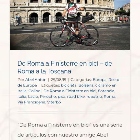
De Roma a Finisterre en bici – de
Roma a la Toscana
Por
Abel Anton
|
29/08/19
|
Categorías:
Europa
,
Resto
de Europa
|
Etiquetas:
bicicleta
,
Bolsena
,
ciclismo en
Italia
,
Collodi
,
De Roma a Finisterre en bici
,
florencia
,
italia
,
Lacio
,
Pinocho
,
pisa
,
road bike
,
roadtrip
,
Roma
,
Vía Francígena
,
Viterbo
“De Roma a Finisterre en bici” es una serie
de artículos con nuestro amigo Abel