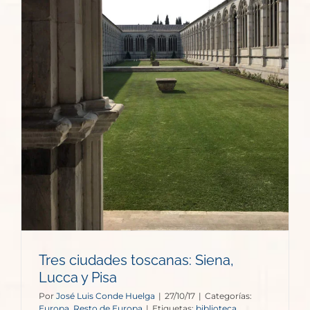
Tres ciudades toscanas: Siena,
Lucca y Pisa
Por
José Luis Conde Huelga
|
27/10/17
|
Categorías:
Europa
,
Resto de Europa
|
Etiquetas:
biblioteca