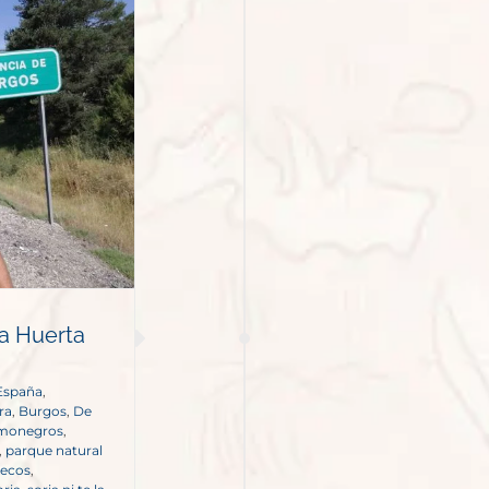
 a Huerta
España
,
ra
,
Burgos
,
De
s monegros
,
,
parque natural
uecos
,