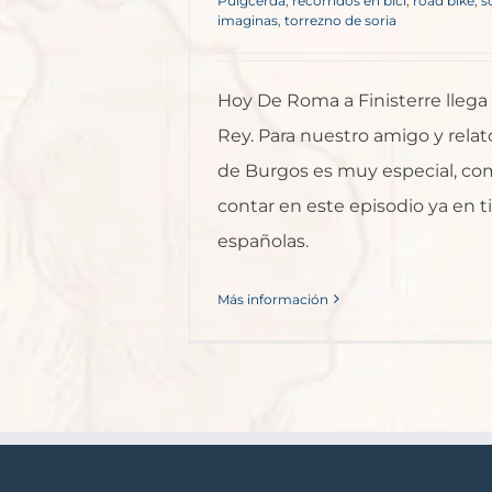
Puigcerda
,
recorridos en bici
,
road bike
,
s
imaginas
,
torrezno de soria
Hoy De Roma a Finisterre llega
Rey. Para nuestro amigo y relato
de Burgos es muy especial, co
contar en este episodio ya en ti
españolas.
Más información