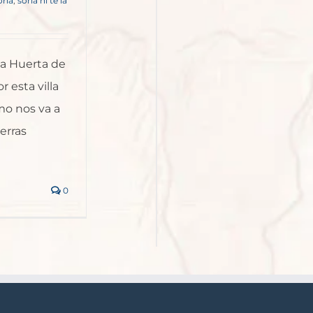
oria
,
soria ni te la
 a Huerta de
r esta villa
mo nos va a
erras
0