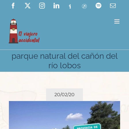
Saltar
Facebook
X
Instagram
LinkedIn
Ivoox
ITunes
Spotify
Corre
elect
al
contenido
parque natural del cañón del
río lobos
20/02/20