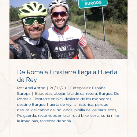
De Roma a Finisterre llega a Huerta
de Rey
Por
Abel Anton
|
20/02/20
|
Categorías:
España
,
Europa
|
Etiquetas:
abejar
,
bici de carretera
,
Burgos
,
De
Roma a Finisterre en bici
,
desierto de los monegros
,
destino Burgos
,
huerta de rey
,
la historica
,
parque
natural del cañón del río lobos
,
pinilla de los barruecos
,
Puigcerda
,
recorridos en bici
,
road bike
,
soria
,
soria ni te
la imaginas
,
torrezno de soria