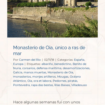
Monasterio de Oia, único a ras de
mar
Por
Carmen del Rio
|
02/11/18
|
Categorías:
España
,
Europa
|
Etiquetas:
albariño
,
benedictino
,
Benito de
Nuria
,
corsarios
,
defensa marítima
,
desamortizaciones
,
Galicia
,
manos muertas
,
Monasterio de Oia
,
monasterios
,
monjes artilleros
,
Mougas
,
Océano
Atlántico
,
Oia
,
ora et labora
,
Pedornes
,
piratas
,
Pontevedra
,
rapa das bestas
,
Rías Baixas
,
Villadesuso
Hace algunas semanas fuí con unos