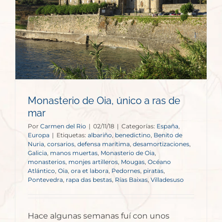
Monasterio de Oia, único a ras de
mar
Por
Carmen del Rio
|
02/11/18
|
Categorías:
España
,
Europa
|
Etiquetas:
albariño
,
benedictino
,
Benito de
Nuria
,
corsarios
,
defensa marítima
,
desamortizaciones
,
Galicia
,
manos muertas
,
Monasterio de Oia
,
monasterios
,
monjes artilleros
,
Mougas
,
Océano
Atlántico
,
Oia
,
ora et labora
,
Pedornes
,
piratas
,
Pontevedra
,
rapa das bestas
,
Rías Baixas
,
Villadesuso
Hace algunas semanas fuí con unos