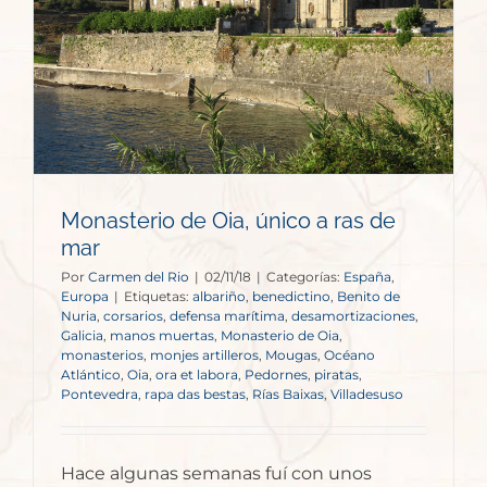
Monasterio de Oia, único a ras de
mar
Por
Carmen del Rio
|
02/11/18
|
Categorías:
España
,
Europa
|
Etiquetas:
albariño
,
benedictino
,
Benito de
Nuria
,
corsarios
,
defensa marítima
,
desamortizaciones
,
Galicia
,
manos muertas
,
Monasterio de Oia
,
monasterios
,
monjes artilleros
,
Mougas
,
Océano
Atlántico
,
Oia
,
ora et labora
,
Pedornes
,
piratas
,
Pontevedra
,
rapa das bestas
,
Rías Baixas
,
Villadesuso
Hace algunas semanas fuí con unos