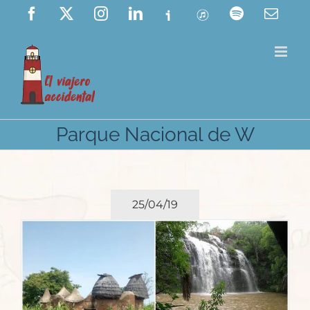
Saltar
Facebook
X
Instagram
LinkedIn
Ivoox
ITunes
Spotify
Corre
elect
al
contenido
Parque Nacional de W
25/04/19