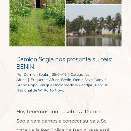
Damien Segla nos presenta su país:
BENIN
Por
Damien Segla
|
25/04/19
|
Categorías:
África
|
Etiquetas:
Africa
,
Benin
,
Denin Seva
,
Ganvié
,
Grand Popo
,
Parque Nacional de la Pendjarí
,
Parque
Nacional de W
,
Porto Novo
Hoy tenemos con nosotros a Damien
Segla para darnos a conocer su país. Se
trata de la República de Benin, que está