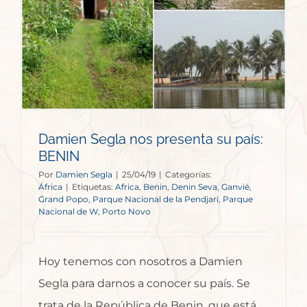
Damien Segla nos presenta su país:
BENIN
Por
Damien Segla
|
25/04/19
|
Categorías:
África
|
Etiquetas:
Africa
,
Benin
,
Denin Seva
,
Ganvié
,
Grand Popo
,
Parque Nacional de la Pendjarí
,
Parque
Nacional de W
,
Porto Novo
Hoy tenemos con nosotros a Damien
Segla para darnos a conocer su país. Se
trata de la República de Benin, que está