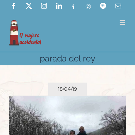
Saltar
Facebook
X
Instagram
LinkedIn
Ivoox
ITunes
Spotify
Corre
elect
al
contenido
parada del rey
18/04/19