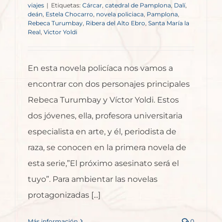
viajes
|
Etiquetas:
Cárcar
,
catedral de Pamplona
,
Dalí
,
deán
,
Estela Chocarro
,
novela policiaca
,
Pamplona
,
Rebeca Turumbay
,
Ribera del Alto Ebro
,
Santa María la
Real
,
Victor Yoldi
En esta novela policíaca nos vamos a
encontrar con dos personajes principales
Rebeca Turumbay y Víctor Yoldi. Estos
dos jóvenes, ella, profesora universitaria
especialista en arte, y él, periodista de
raza, se conocen en la primera novela de
esta serie,”El próximo asesinato será el
tuyo”. Para ambientar las novelas
protagonizadas [...]
Más información
0