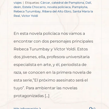
viajes
|
Etiquetas:
Cárcar
,
catedral de Pamplona
,
Dalí
,
deán
,
Estela Chocarro
,
novela policiaca
,
Pamplona
,
Rebeca Turumbay
,
Ribera del Alto Ebro
,
Santa María la
Real
,
Victor Yoldi
En esta novela policíaca nos vamos a
encontrar con dos personajes principales
Rebeca Turumbay y Víctor Yoldi. Estos
dos jóvenes, ella, profesora universitaria
especialista en arte, y él, periodista de
raza, se conocen en la primera novela de
esta serie,”El próximo asesinato será el
tuyo”. Para ambientar las novelas
protagonizadas [...]
Más información
0