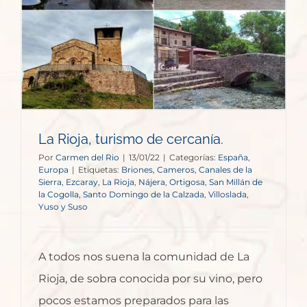
La Rioja, turismo de cercanía.
Por
Carmen del Rio
|
13/01/22
|
Categorías:
España
,
Europa
|
Etiquetas:
Briones
,
Cameros
,
Canales de la
Sierra
,
Ezcaray
,
La Rioja
,
Nájera
,
Ortigosa
,
San Millán de
la Cogolla
,
Santo Domingo de la Calzada
,
Villoslada
,
Yuso y Suso
A todos nos suena la comunidad de La
Rioja, de sobra conocida por su vino, pero
pocos estamos preparados para las