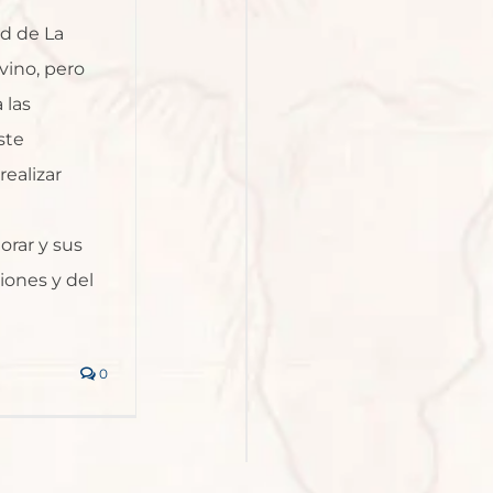
d de La
vino, pero
 las
ste
ealizar
rar y sus
iones y del
0