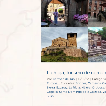
 de cercanía.
opa
La Rioja, turismo de cercan
Por
Carmen del Rio
|
13/01/22
|
Categoría
Europa
|
Etiquetas:
Briones
,
Cameros
,
Ca
Sierra
,
Ezcaray
,
La Rioja
,
Nájera
,
Ortigosa
,
Cogolla
,
Santo Domingo de la Calzada
,
Vi
Suso