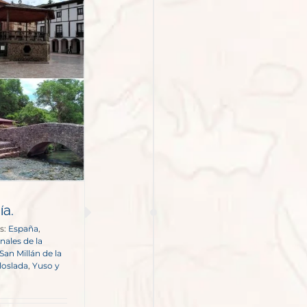
ía.
s:
España
,
nales de la
San Millán de la
lloslada
,
Yuso y