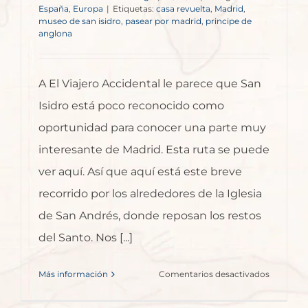
España
,
Europa
|
Etiquetas:
casa revuelta
,
Madrid
,
museo de san isidro
,
pasear por madrid
,
principe de
anglona
A El Viajero Accidental le parece que San
Isidro está poco reconocido como
oportunidad para conocer una parte muy
interesante de Madrid. Esta ruta se puede
ver aquí. Así que aquí está este breve
recorrido por los alrededores de la Iglesia
de San Andrés, donde reposan los restos
del Santo. Nos [...]
en
Más información
Comentarios desactivados
Paseand
por