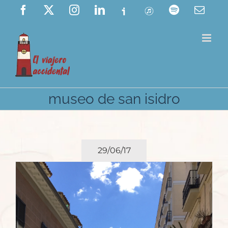
Saltar
Facebook
X
Instagram
LinkedIn
Ivoox
ITunes
Spotify
Corre
elect
al
contenido
museo de san isidro
29/06/17