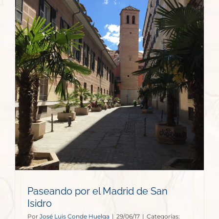
Paseando por el Madrid de San
Isidro
Por
José Luis Conde Huelga
|
29/06/17
|
Categorías: