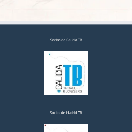
el
Madrid
de
San
Isidro
Socios de Galicia TB
Socios de Madrid TB