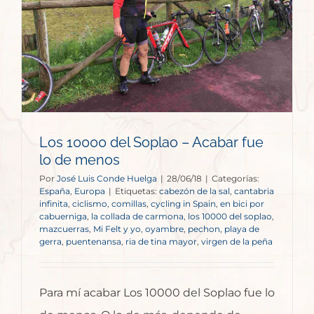
Los 10000 del Soplao – Acabar fue
lo de menos
Por
José Luis Conde Huelga
|
28/06/18
|
Categorías:
España
,
Europa
|
Etiquetas:
cabezón de la sal
,
cantabria
infinita
,
ciclismo
,
comillas
,
cycling in Spain
,
en bici por
cabuerniga
,
la collada de carmona
,
los 10000 del soplao
,
mazcuerras
,
Mi Felt y yo
,
oyambre
,
pechon
,
playa de
gerra
,
puentenansa
,
ria de tina mayor
,
virgen de la peña
Para mí acabar Los 10000 del Soplao fue lo