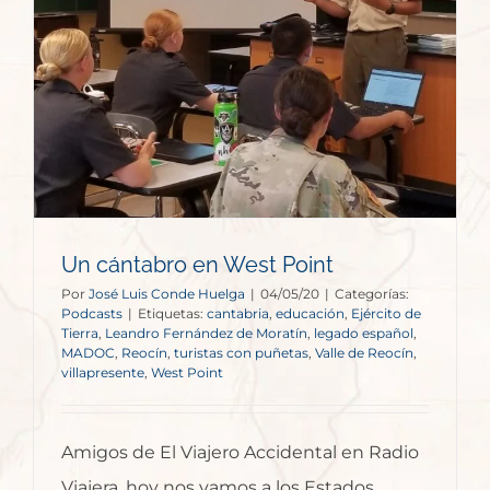
Un cántabro en West Point
Por
José Luis Conde Huelga
|
04/05/20
|
Categorías:
Podcasts
|
Etiquetas:
cantabria
,
educación
,
Ejército de
Tierra
,
Leandro Fernández de Moratín
,
legado español
,
MADOC
,
Reocín
,
turistas con puñetas
,
Valle de Reocín
,
villapresente
,
West Point
Amigos de El Viajero Accidental en Radio
Viajera, hoy nos vamos a los Estados