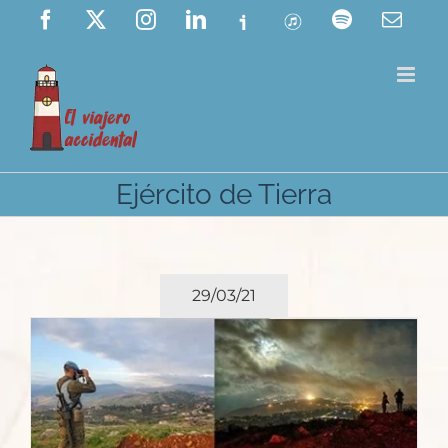
Saltar
Facebook
X
Instagram
LinkedIn
Ivoox
ITunes
Spotify
Corre
elect
al
contenido
Ejército de Tierra
29/03/21