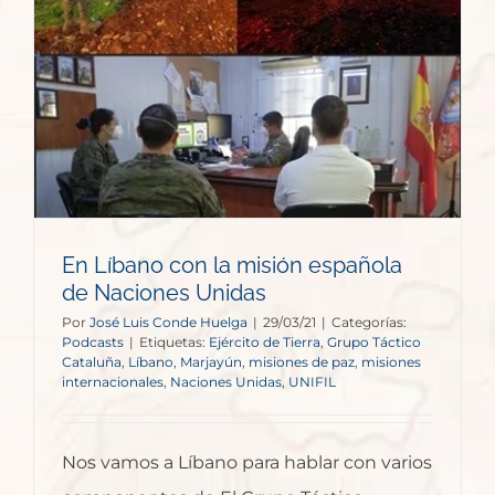
En Líbano con la misión española
de Naciones Unidas
Por
José Luis Conde Huelga
|
29/03/21
|
Categorías:
Podcasts
|
Etiquetas:
Ejército de Tierra
,
Grupo Táctico
Cataluña
,
Líbano
,
Marjayún
,
misiones de paz
,
misiones
internacionales
,
Naciones Unidas
,
UNIFIL
Nos vamos a Líbano para hablar con varios