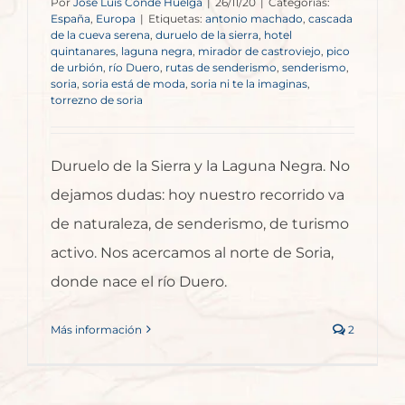
Por
José Luis Conde Huelga
|
26/11/20
|
Categorías:
España
,
Europa
|
Etiquetas:
antonio machado
,
cascada
de la cueva serena
,
duruelo de la sierra
,
hotel
quintanares
,
laguna negra
,
mirador de castroviejo
,
pico
de urbión
,
río Duero
,
rutas de senderismo
,
senderismo
,
soria
,
soria está de moda
,
soria ni te la imaginas
,
torrezno de soria
Duruelo de la Sierra y la Laguna Negra. No
dejamos dudas: hoy nuestro recorrido va
de naturaleza, de senderismo, de turismo
activo. Nos acercamos al norte de Soria,
donde nace el río Duero.
Más información
2