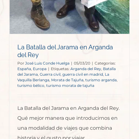
La Batalla del Jarama en Arganda
del Rey
Por
José Luis Conde Huelga
|
05/03/20
|
Categorías:
España
,
Europa
|
Etiquetas:
Arganda del Rey
,
Batalla
del Jarama
,
Guerra civil
,
guerra civil en madrid
,
La
Vaquilla Berlanga
,
Morata de Tajuña
,
turismo arganda
,
turismo bélico
,
turismo morata de tajuña
La Batalla del Jarama en Arganda del Rey.
Qué mejor manera que introducirnos en
una modalidad de viajes que combina
historia y el gusto por viajar.