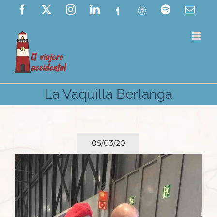
Saltar
Facebook
X
Instagram
LinkedIn
Ivoox
ITunes
Spotify
Corre
elect
al
contenido
La Vaquilla Berlanga
05/03/20