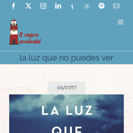
Saltar
Facebook
X
Instagram
LinkedIn
Ivoox
ITunes
Spotify
Corre
elect
al
contenido
la luz que no puedes ver
06/07/17