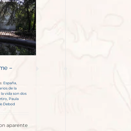
rme –
s:
España
,
arios de la
,
la vida son dos
tiro
,
Paula
de Debod
con aparente