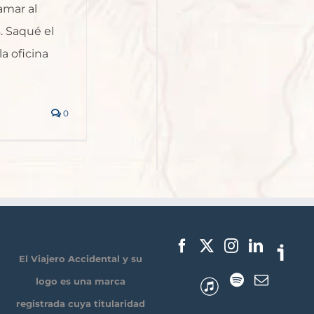
amar al
. Saqué el
la oficina
0
El Viajero Accidental y su
logo es una marca
registrada cuya titularidad