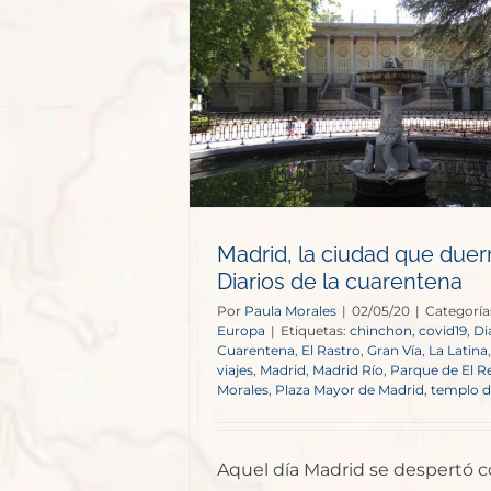
 que duerme –
cuarentena
opa
Madrid, la ciudad que due
Diarios de la cuarentena
Por
Paula Morales
|
02/05/20
|
Categoría
Europa
|
Etiquetas:
chinchon
,
covid19
,
Di
Cuarentena
,
El Rastro
,
Gran Vía
,
La Latina
viajes
,
Madrid
,
Madrid Río
,
Parque de El Re
Morales
,
Plaza Mayor de Madrid
,
templo 
Aquel día Madrid se despertó 