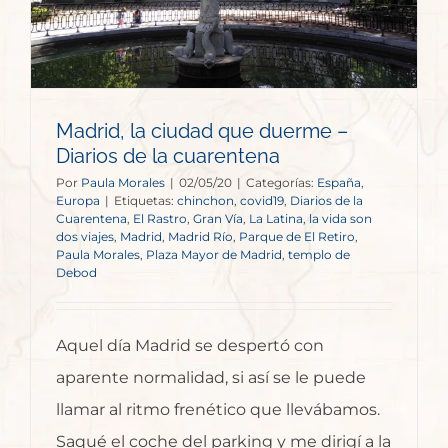
Madrid, la ciudad que duerme –
Diarios de la cuarentena
Por
Paula Morales
|
02/05/20
|
Categorías:
España
,
Europa
|
Etiquetas:
chinchon
,
covid19
,
Diarios de la
Cuarentena
,
El Rastro
,
Gran Vía
,
La Latina
,
la vida son
dos viajes
,
Madrid
,
Madrid Río
,
Parque de El Retiro
,
Paula Morales
,
Plaza Mayor de Madrid
,
templo de
Debod
Aquel día Madrid se despertó con
aparente normalidad, si así se le puede
llamar al ritmo frenético que llevábamos.
Saqué el coche del parking y me dirigí a la