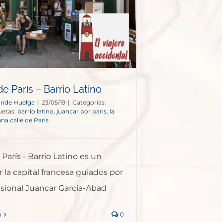
de París – Barrio Latino
onde Huelga
|
23/05/19
|
Categorías:
uetas:
barrio latino
,
juancar por paris
,
la
na calle de París
 París - Barrio Latino es un
r la capital francesa guiados por
esional Juancar García-Abad
n
0