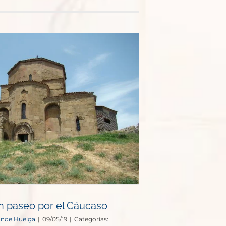
n paseo por el Cáucaso
onde Huelga
|
09/05/19
|
Categorías: