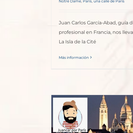
Notre Dame
,
París
,
una calle de París
Juan Carlos García-Abad, guía d
profesional en Francia, nos lleva
La Isla de la Cité
Más información
s – Montmartre
s