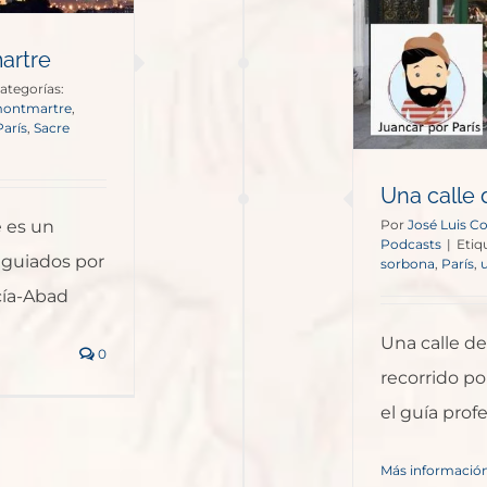
calle de París – Barrio Latino
Podcasts
artre
ategorías:
ontmartre
,
París
,
Sacre
Una calle 
e es un
Por
José Luis C
Podcasts
|
Etiq
a guiados por
sorbona
,
París
,
u
cía-Abad
Una calle de
0
recorrido po
el guía prof
Más informació