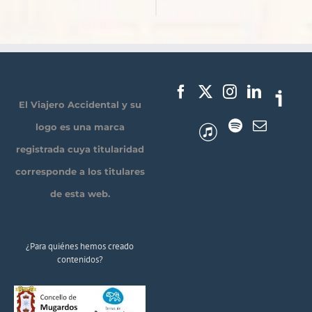
El Viajero Accidental y su
logo es una marca
registrada cuya titularidad
corresponde a los titulares
de esta web.
¿Para quiénes hemos creado
contenidos?