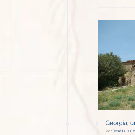
Georgia, un paseo por el
Cáucaso
Podcasts
Georgia, u
Por
José Luis C