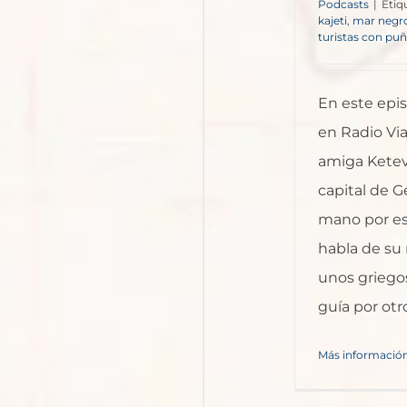
Podcasts
|
Etiq
kajeti
,
mar negr
turistas con pu
En este epis
en Radio Vi
amiga Ketev
capital de Ge
mano por es
habla de su
unos griego
guía por otro 
Más informació