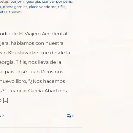
uetas:
borjomi
,
georgia
,
juancar por paris
,
o
,
opera garnier
,
place vendome
,
tiflis
,
ñetas
,
tusheti
odio de El Viajero Accidental
ajera, hablamos con nuestra
an Khuskivadze que desde la
orgia, Tiflis, nos lleva de la
e país. José Juan Picos nos
 nuevo libro, “¿Nos hacemos
s?”. Juancar García-Abad nos
[...]
n
0