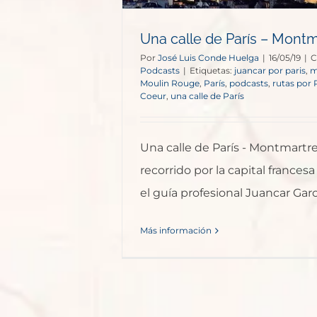
Una 
Una calle de París – Montm
Por
José Luis Conde Huelga
|
16/05/19
|
C
Podcasts
|
Etiquetas:
juancar por paris
,
m
Moulin Rouge
,
París
,
podcasts
,
rutas por 
Coeur
,
una calle de París
Una calle de París - Montmartr
recorrido por la capital frances
el guía profesional Juancar Gar
Más información