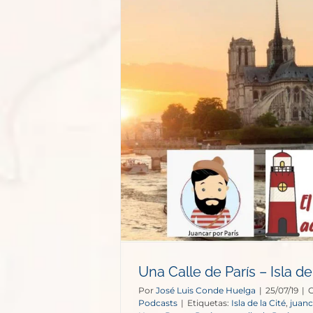
 – Isla de la
s
Una Calle de París – Isla de
Por
José Luis Conde Huelga
|
25/07/19
|
C
Podcasts
|
Etiquetas:
Isla de la Cité
,
juanc