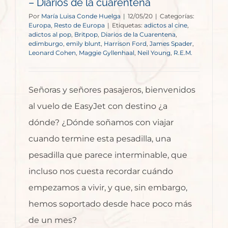
– Diarios de la cuarentena
Por
María Luisa Conde Huelga
|
12/05/20
|
Categorías:
Europa
,
Resto de Europa
|
Etiquetas:
adictos al cine
,
adictos al pop
,
Britpop
,
Diarios de la Cuarentena
,
edimburgo
,
emily blunt
,
Harrison Ford
,
James Spader
,
Leonard Cohen
,
Maggie Gyllenhaal
,
Neil Young
,
R.E.M.
Señoras y señores pasajeros, bienvenidos
al vuelo de EasyJet con destino ¿a
dónde? ¿Dónde soñamos con viajar
cuando termine esta pesadilla, una
pesadilla que parece interminable, que
incluso nos cuesta recordar cuándo
empezamos a vivir, y que, sin embargo,
hemos soportado desde hace poco más
de un mes?