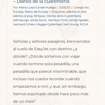
– Diarios de la cuarentena
Por
María Luisa Conde Huelga
|
12/05/20
|
Categorías:
Europa
,
Resto de Europa
|
Etiquetas:
adictos al cine
,
adictos al pop
,
Britpop
,
Diarios de la Cuarentena
,
edimburgo
,
emily blunt
,
Harrison Ford
,
James Spader
,
Leonard Cohen
,
Maggie Gyllenhaal
,
Neil Young
,
R.E.M.
Señoras y señores pasajeros, bienvenidos
al vuelo de EasyJet con destino ¿a
dónde? ¿Dónde soñamos con viajar
cuando termine esta pesadilla, una
pesadilla que parece interminable, que
incluso nos cuesta recordar cuándo
empezamos a vivir, y que, sin embargo,
hemos soportado desde hace poco más
de un mes?