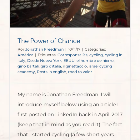
The Power of Chance
Por
Jonathan Freedman
|
10/11/17
|
Categorías:
América
|
Etiquetas:
Corresponsalías
,
cycling
,
cycling in
italy
,
Desde Nueva York
,
EEUU
,
el hombre de hierro
,
gino bartali
,
giro d'italia
,
il ginettaccio
,
israel cycing
academy
,
Posts in english
,
road to valor
My name is Jonathan Freedman. I will
introduce myself below using an article I
first posted on LinkedIn back in April, 2017
(keep that in mind as you read it). The fact
that I started cycling (a few short years