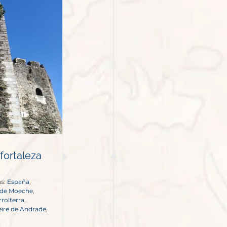
fortaleza
as:
España
,
o de Moeche
,
rrolterra
,
ire de Andrade
,