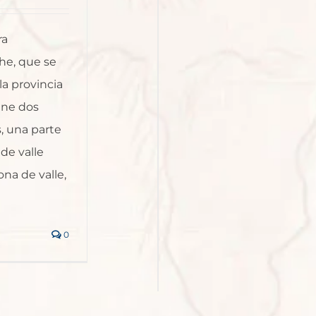
ra
he, que se
la provincia
ene dos
, una parte
de valle
ona de valle,
0