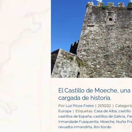
Moeche, una
 de historia.
opa
El Castillo de Moeche, una 
cargada de historia.
Por
Luz Picos Freire
|
21/10/22
|
Categorí
Europa
|
Etiquetas:
Casa de Alba
,
castill
castillos de España
,
castillos de Galicia
,
Fe
Irmandade Fusquenlla
,
Moeche
,
Nuño Fre
revuelta irmandiña
,
Roi Xordo