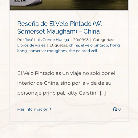
Reseña de El Velo Pintado (W.
Somerset Maugham) – China
Por
José Luis Conde Huelga
|
20/09/18
|
Categorías:
Libros de viajes
|
Etiquetas:
china
,
el velo pintado
,
hong
kong
,
somerset maugham
,
the painted veil
El Velo Pintado es un viaje no solo por el
interior de China, sino por la vida de su
personaje principal, Kitty Garstin. […]
Más información
0