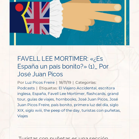
r
FAVELL LEE MORTIMER: «¿Es
España un país bonito?» (1)_ Por
José Juan Picos
Por
Luz Picos Freire
|
18/11/19
|
Categorías:
Podcasts
|
Etiquetas:
El Viajero Accidental
,
escritora
inglesa
,
España
,
Favell Lee Mortimer
,
flashcards
,
grand
tour
,
guías de viajes
,
hornbooks
,
José Juan Picos
,
José
Juan Picos Freire
,
país bonito
,
primera luz del día
,
siglo
XIX
,
siglo xviii
,
the peep of the day
,
turistas con puñetas
,
Viajes
Turistas con puñetas es una sección