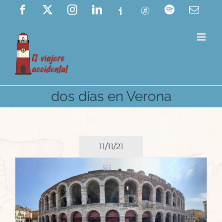
Saltar
Facebook
X
Instagram
LinkedIn
Ivoox
ITunes
Spotify
Corre
elect
al
contenido
dos días en Verona
11/11/21