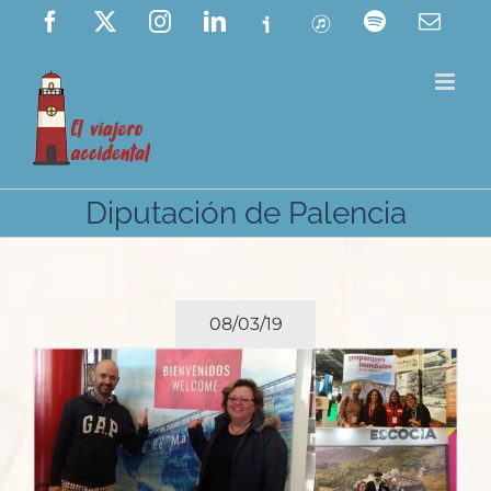
Saltar
Facebook
X
Instagram
LinkedIn
Ivoox
ITunes
Spotify
Corre
elect
al
contenido
Diputación de Palencia
08/03/19