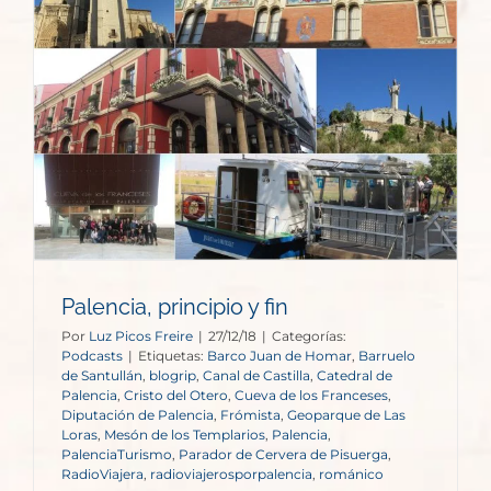
Palencia, principio y fin
Por
Luz Picos Freire
|
27/12/18
|
Categorías:
Podcasts
|
Etiquetas:
Barco Juan de Homar
,
Barruelo
de Santullán
,
blogrip
,
Canal de Castilla
,
Catedral de
Palencia
,
Cristo del Otero
,
Cueva de los Franceses
,
Diputación de Palencia
,
Frómista
,
Geoparque de Las
Loras
,
Mesón de los Templarios
,
Palencia
,
PalenciaTurismo
,
Parador de Cervera de Pisuerga
,
RadioViajera
,
radioviajerosporpalencia
,
románico