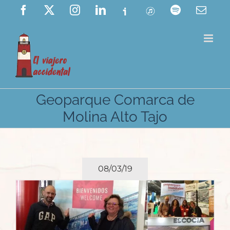
Saltar
Facebook
X
Instagram
LinkedIn
Ivoox
ITunes
Spotify
Corre
elect
al
contenido
Geoparque Comarca de
Molina Alto Tajo
08/03/19