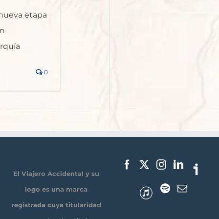
 nueva etapa
en
rquía
0
El Viajero Accidental y su
logo es una marca
registrada cuya titularidad