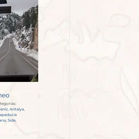
neo
tegorías:
eniz
,
Antalya
,
apadocia
ana
,
Side
,