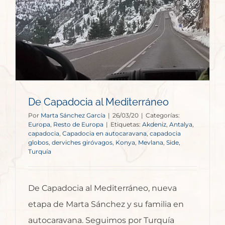
De Capadocia al Mediterráneo
Por
Marta Sánchez García
|
26/03/20
|
Categorías:
Europa
,
Resto de Europa
|
Etiquetas:
Akdeniz
,
Antalya
,
capadocia
,
Capadocia en autocaravana
,
capadocia
globos
,
derviches giróvagos
,
Konya
,
Mevlana
,
Side
,
Turquía
De Capadocia al Mediterráneo, nueva
etapa de Marta Sánchez y su familia en
autocaravana. Seguimos por Turquía