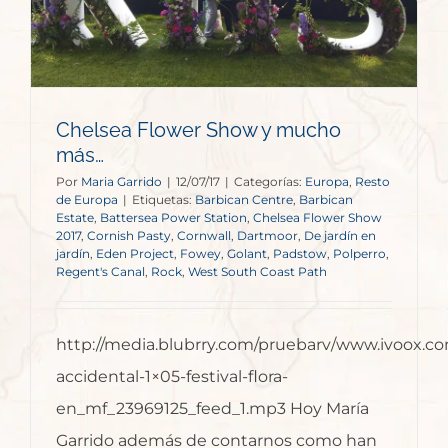
Chelsea Flower Show y mucho
más…
Por
Maria Garrido
|
12/07/17
|
Categorías:
Europa
,
Resto
de Europa
|
Etiquetas:
Barbican Centre
,
Barbican
Estate
,
Battersea Power Station
,
Chelsea Flower Show
2017
,
Cornish Pasty
,
Cornwall
,
Dartmoor
,
De jardín en
jardín
,
Eden Project
,
Fowey
,
Golant
,
Padstow
,
Polperro
,
Regent's Canal
,
Rock
,
West South Coast Path
http://media.blubrry.com/pruebarv/www.ivoox.co
accidental-1×05-festival-flora-
en_mf_23969125_feed_1.mp3 Hoy María
Garrido además de contarnos como han